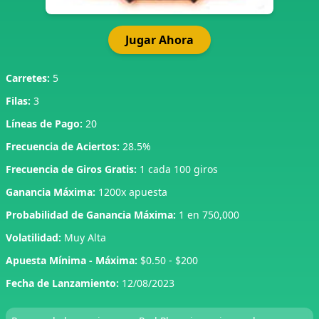
Jugar Ahora
Carretes:
5
Filas:
3
Líneas de Pago:
20
Frecuencia de Aciertos:
28.5%
Frecuencia de Giros Gratis:
1 cada 100 giros
Ganancia Máxima:
1200x apuesta
Probabilidad de Ganancia Máxima:
1 en 750,000
Volatilidad:
Muy Alta
Apuesta Mínima - Máxima:
$0.50 - $200
Fecha de Lanzamiento:
12/08/2023