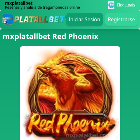
mxplatallbet
🌐
Elegir país
Reseñas y análisis de tragamonedas online
Iniciar Sesión
Registrarse
mxplatallbet Red Phoenix