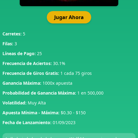
Jugar Ahora
Carretes:
5
Filas:
3
Líneas de Pago:
25
Frecuencia de Aciertos:
30.1%
Frecuencia de Giros Gratis:
1 cada 75 giros
Ganancia Máxima:
1000x apuesta
Probabilidad de Ganancia Máxima:
1 en 500,000
Volatilidad:
Muy Alta
Apuesta Mínima - Máxima:
$0.30 - $150
Fecha de Lanzamiento:
01/09/2023