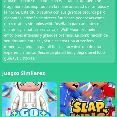
Aulla bajo la luz de la luna con Wolf Moon, un juego de
tragamonedas inspirado en la majestuosidad de los lobos y
la noche. Este título cautiva con sus gráficos oscuros pero
elegantes, además de ofrecer funciones poderosas como
giros gratis y símbolos wild. Diseñado para amantes del
misterio y la naturaleza salvaje, Wolf Moon promete
emociones intensas y grandes premios. La combinación de
sonidos ambientales y visuales crea una atmósfera
inmersiva. Juega en platall bet casino y disfruta de una
experiencia única. Descarga platall bet y deja que el lobo
guíe tus victorias.
Juegos Similares