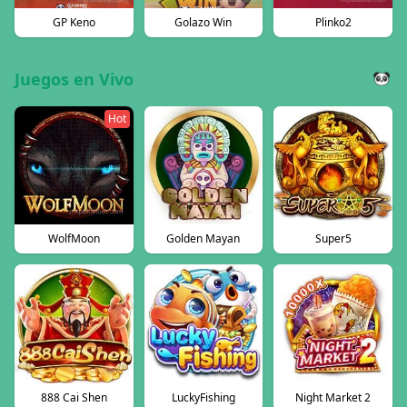
GP Keno
Golazo Win
Plinko2
Juegos en Vivo
Hot
WolfMoon
Golden Mayan
Super5
888 Cai Shen
LuckyFishing
Night Market 2