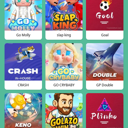
Go Molly
slap king
Goal
CRASH
GO CRYBABY
GP Double