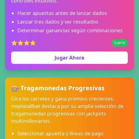
controles intuitivos.
Hacer apuestas antes de lanzar dados
Lanzar tres dados y ver resultados
Determinar ganancias según combinaciones
⭐⭐⭐⭐
Suerte
Jugar Ahora
🎰 Tragamonedas Progresivas
Gira los carretes y gana premios crecientes.
mxplatallbet destaca por su amplia selección de
tragamonedas progresivas con jackpots
multimillonarios.
Seleccionar apuesta y líneas de pago