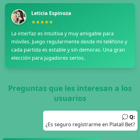
Leticia Espinoza
★★★★★
La interfaz es intuitiva y muy amigable para
móviles. Juego regularmente desde mi teléfono y
cada partida es estable y sin demoras. Una gran
elección para jugadores serios.
Preguntas que les interesan a los
usuarios
💭 Q:
¿Es seguro registrarme en Platall Bet?