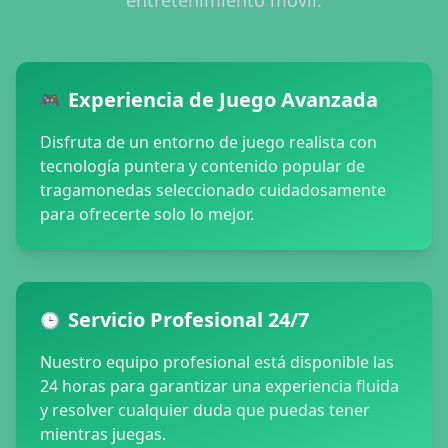
entretenimiento móvil.
29/06/2026 JuanV*** pego el jackpot de 225,000 MXN 🚀
29/06/2026 JuanJ*** gano 15,000 MXN 🏆
29/06/2026 JuanBr*** gano 17,500 MXN 🔥
29/06/2026 JuanBra*** pego el jackpot de 244,000 MXN 💥
Experiencia de Juego Avanzada
🎮
29/06/2026 JuanEd*** pego el jackpot de 79,000 MXN 🚀
29/06/2026 JuanD*** gano 30,000 MXN 🏆
Disfruta de un entorno de juego realista con
29/06/2026 JuanC*** retiro exitoso 7,600 MXN ✅
tecnología puntera y contenido popular de
29/06/2026 JuanEmil*** recibio reembolso 920 MXN 🎊
tragamonedas seleccionado cuidadosamente
29/06/2026 JuanK*** gano 13,000 MXN 🏆
para ofrecerte solo lo mejor.
29/06/2026 JuanX*** recibio reembolso 720 MXN 🔄
29/06/2026 JuanMa*** gano 8,500 MXN 🔥
29/06/2026 JuanBray*** gano 13,500 MXN 🏆
29/06/2026 JuanDi*** recibio reembolso 80 MXN 💵
Servicio Profesional 24/7
🕒
29/06/2026 JuanXi*** pego el jackpot de 187,000 MXN 💥
29/06/2026 JuanAn*** recibio reembolso 1,020 MXN 🎊
Nuestro equipo profesional está disponible las
29/06/2026 JuanF*** pego el jackpot de 236,000 MXN 🚀
24 horas para garantizar una experiencia fluida
29/06/2026 JuanXim*** gano 12,000 MXN 🔥
y resolver cualquier duda que puedas tener
29/06/2026 JuanEdu*** pego el jackpot de 179,000 MXN 🚀
mientras juegas.