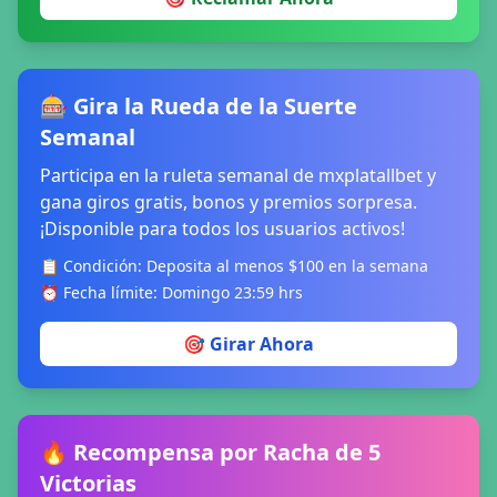
🎰 Gira la Rueda de la Suerte
Semanal
Participa en la ruleta semanal de mxplatallbet y
gana giros gratis, bonos y premios sorpresa.
¡Disponible para todos los usuarios activos!
📋 Condición: Deposita al menos $100 en la semana
⏰ Fecha límite: Domingo 23:59 hrs
🎯 Girar Ahora
🔥 Recompensa por Racha de 5
Victorias