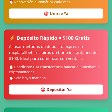
⏰ Renovación automática cada mes
🎯 Unirse Ya
⚡ Depósito Rápido = $100 Gratis
Al usar métodos de depósito exprés en
mxplatallbet, recibirás un bono instantáneo de
$100. Ideal para comenzar con ventaja.
📋 Condición: Usa transferencia bancaria inmediata o
criptomonedas
⏰ Solo hoy y mañana
🎯 Depositar Ya