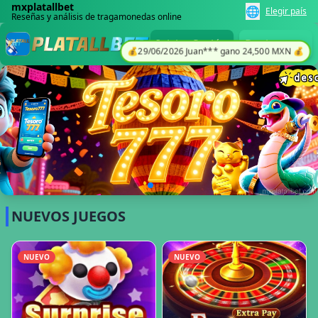
mxplatallbet
🌐
Elegir país
Reseñas y análisis de tragamonedas online
Iniciar Sesión
Registrarse
NUEVOS JUEGOS
NUEVO
NUEVO