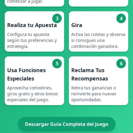
comenzar a jugar.
3
4
Realiza tu Apuesta
Gira
Configura tu apuesta
Activa las ruletas y observa
según tus preferencias y
si consigues una
estrategia.
combinación ganadora.
5
6
Usa Funciones
Reclama Tus
Especiales
Recompensas
Aprovecha comodines,
Retira tus ganancias o
giros gratis y otros bonos
reinvierte para nuevas
especiales del juego.
oportunidades.
Descargar Guía Completa del Juego