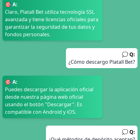
🎯 A:
Claro, Platall Bet utiliza tecnología SSL
avanzada y tiene licencias oficiales para
garantizar la seguridad de tus datos y
fondos personales.
💭 Q:
¿Cómo descargo Platall Bet?
🎯 A:
Puedes descargar la aplicación oficial
desde nuestra página web oficial
usando el botón "Descargar". Es
compatible con Android y iOS.
💭 Q:
¿Qué métodos de depósito aceptan?