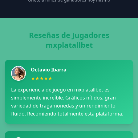
Reseñas de Jugadores
mxplatallbet
Octavio Ibarra
★★★★★
La experiencia de juego en mxplatallbet es
simplemente increíble. Gráficos nítidos, gran
variedad de tragamonedas y un rendimiento
fluido. Recomiendo totalmente esta plataforma.