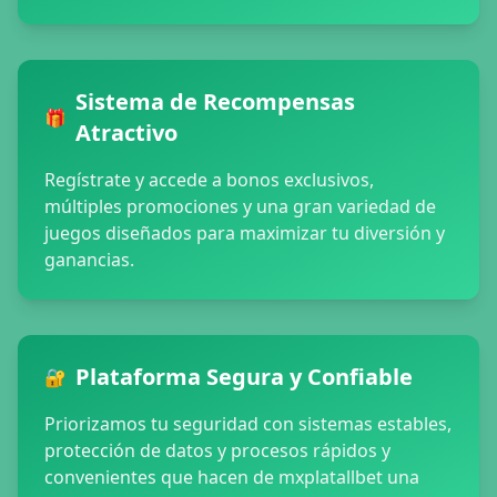
29/06/2026 JuanCe*** recibio reembolso 380 MXN 🎊
29/06/2026 JuanAl*** pego el jackpot de 38,000 MXN 🚀
29/06/2026 JuanGa*** gano 26,500 MXN 💰
29/06/2026 JuanCa*** gano 18,000 MXN 💰
Sistema de Recompensas
29/06/2026 JuanEdua*** pego el jackpot de 83,000 MXN 💥
🎁
Atractivo
29/06/2026 JuanDia*** gano 9,000 MXN 💰
29/06/2026 JuanAnd*** pego el jackpot de 67,000 MXN 🚀
Regístrate y accede a bonos exclusivos,
29/06/2026 JuanDian*** retiro exitoso 7,300 MXN ✅
múltiples promociones y una gran variedad de
29/06/2026 JuanRenat*** retiro exitoso 8,200 MXN 🏦
juegos diseñados para maximizar tu diversión y
29/06/2026 JuanRi*** pego el jackpot de 139,000 MXN 🚀
ganancias.
29/06/2026 JuanSa*** pego el jackpot de 208,000 MXN 🚀
29/06/2026 JuanAng*** recibio bono 1,000 MXN 🎁
29/06/2026 JuanAlo*** retiro exitoso 1,200 MXN 💸
29/06/2026 JuanRegi*** recibio bono 1,050 MXN ✨
Plataforma Segura y Confiable
29/06/2026 JuanKe*** gano 28,000 MXN 💰
🔐
29/06/2026 JuanRic*** pego el jackpot de 26,000 MXN 🚀
Priorizamos tu seguridad con sistemas estables,
29/06/2026 JuanGae*** recibio reembolso 920 MXN 🎊
protección de datos y procesos rápidos y
convenientes que hacen de mxplatallbet una